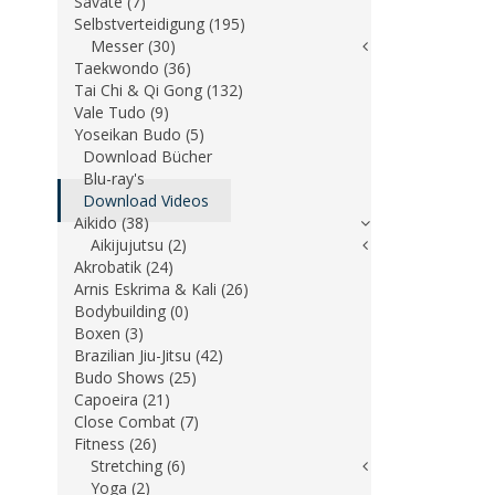
Savate (7)
Selbstverteidigung (195)
Messer (30)
Taekwondo (36)
Tai Chi & Qi Gong (132)
Vale Tudo (9)
Yoseikan Budo (5)
Download Bücher
Blu-ray's
Download Videos
Aikido (38)
Aikijujutsu (2)
Akrobatik (24)
Arnis Eskrima & Kali (26)
Bodybuilding (0)
Boxen (3)
Brazilian Jiu-Jitsu (42)
Budo Shows (25)
Capoeira (21)
Close Combat (7)
Fitness (26)
Stretching (6)
Yoga (2)