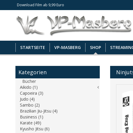
Download Film ab 9,99 Euro
STARTSEITE
VP-MASBERG
SHOP
STREAMIN
Kategorien
Ninjut
Bücher
Aikido (1)
Capoeira (3)
Judo (4)
Sambo (2)
Brazilian Jiu-Jitsu (4)
Business (1)
Karate (49)
Kyusho Jitsu (6)