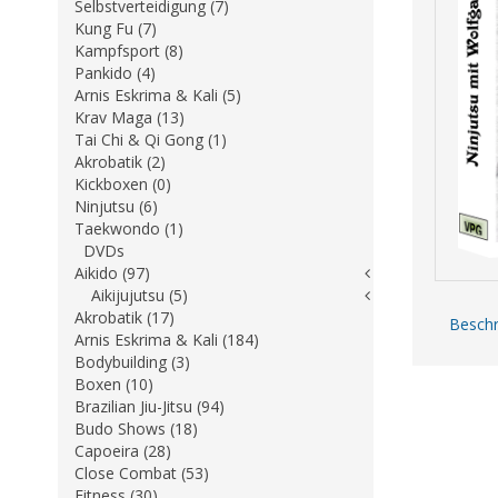
Selbstverteidigung (7)
Kung Fu (7)
Kampfsport (8)
Pankido (4)
Arnis Eskrima & Kali (5)
Krav Maga (13)
Tai Chi & Qi Gong (1)
Akrobatik (2)
Kickboxen (0)
Ninjutsu (6)
Taekwondo (1)
DVDs
Aikido (97)
Aikijujutsu (5)
Akrobatik (17)
Beschr
Arnis Eskrima & Kali (184)
Bodybuilding (3)
Boxen (10)
Brazilian Jiu-Jitsu (94)
Budo Shows (18)
Capoeira (28)
Close Combat (53)
Fitness (30)