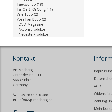
Taekwondo (18)
Tai Chi & Qi Gong (41)
Vale Tudo (2)
Yoseikan Budo (2)
DVD-Magazine
Aktionsprodukte
Neueste Produkte
Kontakt
Infor
VP-Masberg
Impressu
Unter der Beul 11
Datenschut
56637 Plaidt
Germany
AGB
Widerrufsr
+49 2632 710 488
info@vp-masberg.de
Zahlung un
Mein Kont