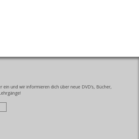
r ein und wir informieren dich über neue DVD’s, Bücher,
Lehrgänge!