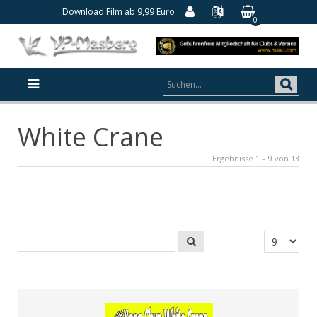
Download Film ab 9,99 Euro
0
White Crane
Ergebnisse 1 – 9 von 13