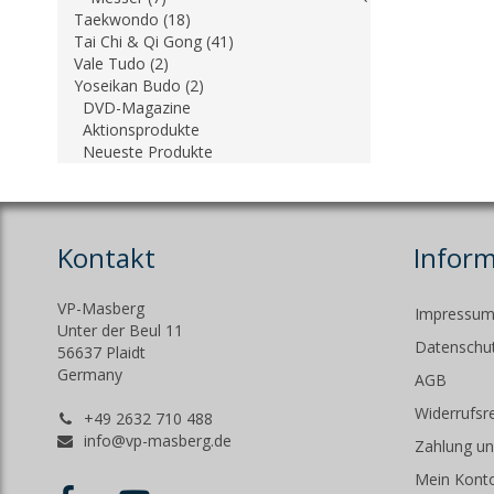
Taekwondo (18)
Tai Chi & Qi Gong (41)
Vale Tudo (2)
Yoseikan Budo (2)
DVD-Magazine
Aktionsprodukte
Neueste Produkte
Kontakt
Infor
VP-Masberg
Impressu
Unter der Beul 11
Datenschut
56637 Plaidt
Germany
AGB
Widerrufsr
+49 2632 710 488
info@vp-masberg.de
Zahlung un
Mein Kont