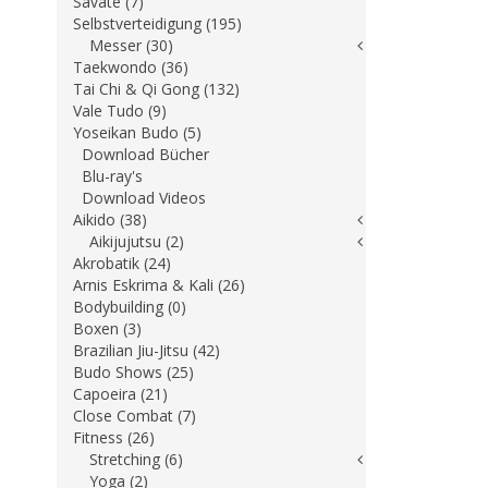
Savate (7)
Selbstverteidigung (195)
Messer (30)
Taekwondo (36)
Tai Chi & Qi Gong (132)
Vale Tudo (9)
Yoseikan Budo (5)
Download Bücher
Blu-ray's
Download Videos
Aikido (38)
Aikijujutsu (2)
Akrobatik (24)
Arnis Eskrima & Kali (26)
Bodybuilding (0)
Boxen (3)
Brazilian Jiu-Jitsu (42)
Budo Shows (25)
Capoeira (21)
Close Combat (7)
Fitness (26)
Stretching (6)
Yoga (2)