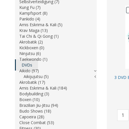
Selbstverteidigung (7)
Kung Fu (7)
Kampfsport (8)
Pankido (4)
Arnis Eskrima & Kali (5)
Krav Maga (13)
Tai Chi & Qi Gong (1)
Akrobatik (2)
Kickboxen (0)
Ninjutsu (6)
Taekwondo (1)
DVDs
Aikido (97)
Aikijujutsu (5)
3 DVD B
Akrobatik (17)
Arnis Eskrima & Kali (184)
Bodybuilding (3)
Boxen (10)
Brazilian Jiu-Jitsu (94)
Budo Shows (18)
Capoeira (28)
Close Combat (53)
Fitness (30)