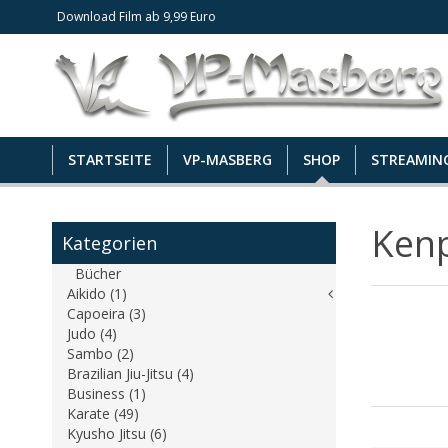
Download Film ab 9,99 Euro
STARTSEITE
VP-MASBERG
SHOP
STREAMIN
Ken
Kategorien
Bücher
Aikido (1)
Capoeira (3)
Judo (4)
Sambo (2)
Brazilian Jiu-Jitsu (4)
Business (1)
Karate (49)
Kyusho Jitsu (6)