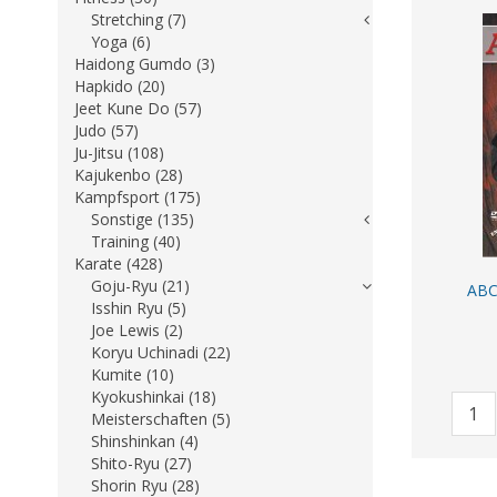
Stretching (7)
Yoga (6)
Haidong Gumdo (3)
Hapkido (20)
Jeet Kune Do (57)
Judo (57)
Ju-Jitsu (108)
Kajukenbo (28)
Kampfsport (175)
Sonstige (135)
Training (40)
Karate (428)
Goju-Ryu (21)
ABC'
Isshin Ryu (5)
Joe Lewis (2)
Koryu Uchinadi (22)
Kumite (10)
Kyokushinkai (18)
Meisterschaften (5)
Shinshinkan (4)
Shito-Ryu (27)
Shorin Ryu (28)