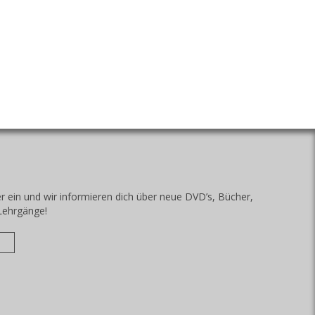
r ein und wir informieren dich über neue DVD’s, Bücher,
Lehrgänge!