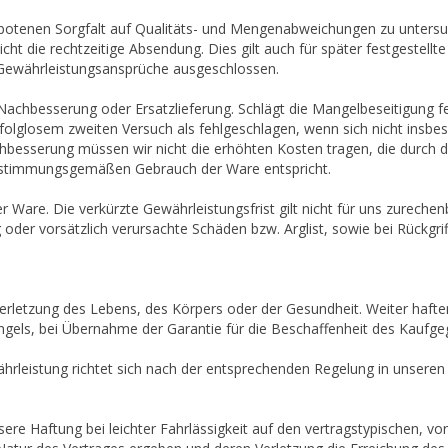
 gebotenen Sorgfalt auf Qualitäts- und Mengenabweichungen zu unters
cht die rechtzeitige Absendung. Dies gilt auch für später festgestell
 Gewährleistungsansprüche ausgeschlossen.
Nachbesserung oder Ersatzlieferung. Schlägt die Mangelbeseitigung f
rfolglosem zweiten Versuch als fehlgeschlagen, wenn sich nicht insb
hbesserung müssen wir nicht die erhöhten Kosten tragen, die durch d
 bestimmungsgemäßen Gebrauch der Ware entspricht.
er Ware. Die verkürzte Gewährleistungsfrist gilt nicht für uns zurech
 oder vorsätzlich verursachte Schäden bzw. Arglist, sowie bei Rückg
erletzung des Lebens, des Körpers oder der Gesundheit. Weiter hafte
ngels, bei Übernahme der Garantie für die Beschaffenheit des Kaufgeg
rleistung richtet sich nach der entsprechenden Regelung in unseren 
unsere Haftung bei leichter Fahrlässigkeit auf den vertragstypischen,