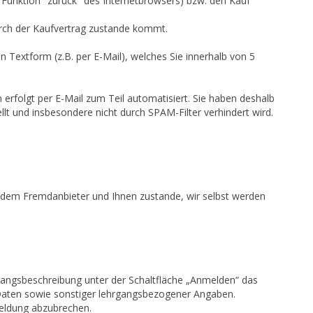
 Funktion "zurück" des Internetbrowsers) bzw. den Kauf
urch der Kaufvertrag zustande kommt.
in Textform (z.B. per E-Mail), welches Sie innerhalb von 5
erfolgt per E-Mail zum Teil automatisiert. Sie haben deshalb
ellt und insbesondere nicht durch SPAM-Filter verhindert wird.
 dem Fremdanbieter und Ihnen zustande, wir selbst werden
rgangsbeschreibung unter der Schaltfläche „Anmelden“ das
 Daten sowie sonstiger lehrgangsbezogener Angaben.
meldung abzubrechen.