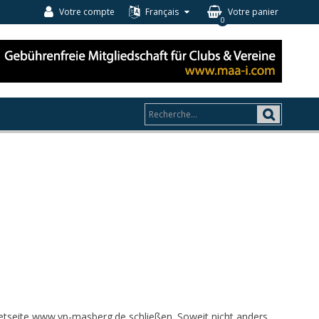
Votre compte
Français
Votre panier
0
rnetseite www.vp-masberg.de schließen. Soweit nicht anders