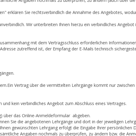
 sämtliche Angaben nochmals zu überprüfen, zu ändern (auch über die
fen" erklären Sie rechtsverbindlich die Annahme des Angebotes, wod
unverbindlich. Wir unterbreiten Ihnen hierzu ein verbindliches Angebot 
 Zusammenhang mit dem Vertragsschluss erforderlichen Informationen 
l-Adresse zutreffend ist, der Empfang der E-Mails technisch sichergest
gängen.
ern.Ein Vertrag über die vermittelten Lehrgänge kommt nur zwischen
h und kein verbindliches Angebot zum Abschluss eines Vertrages.
ng) über das Online-Anmeldeformular abgeben.
können Sie die angebotenen Lehrgänge und dort in der jeweiligen Leh
Ihnen gewünschten Lehrgang erfolgt die Eingabe Ihrer persönlichen
r sämtliche Angaben nochmals zu überprüfen, zu ändern bzw. die An