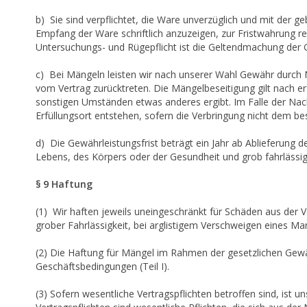
b) Sie sind verpflichtet, die Ware unverzüglich und mit der
Empfang der Ware schriftlich anzuzeigen, zur Fristwahrung rei
Untersuchungs- und Rügepflicht ist die Geltendmachung der
c) Bei Mängeln leisten wir nach unserer Wahl Gewähr durch 
vom Vertrag zurücktreten. Die Mängelbeseitigung gilt nach e
sonstigen Umständen etwas anderes ergibt. Im Falle der Nac
Erfüllungsort entstehen, sofern die Verbringung nicht dem
d) Die Gewährleistungsfrist beträgt ein Jahr ab Ablieferung d
Lebens, des Körpers oder der Gesundheit und grob fahrlässig
§ 9 Haftung
(1) Wir haften jeweils uneingeschränkt für Schäden aus der V
grober Fahrlässigkeit, bei arglistigem Verschweigen eines Ma
(2) Die Haftung für Mängel im Rahmen der gesetzlichen Gewäh
Geschäftsbedingungen (Teil I).
(3) Sofern wesentliche Vertragspflichten betroffen sind, ist 