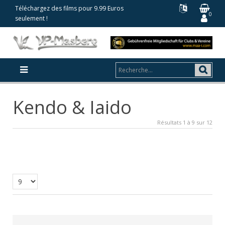
Téléchargez des films pour 9.99 Euros
0
seulement !
Kendo & Iaido
Résultats 1 à 9 sur 12