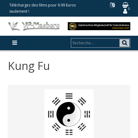
Téléchargez des films pour 9.99 Euros
0
seulement !
Kung Fu