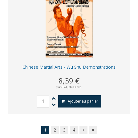
Chinese Martial Arts - Wu Shu Demonstrations
8,39 €
plus TVA,
plus envoi
Ajouter au panier
1
2
3
4