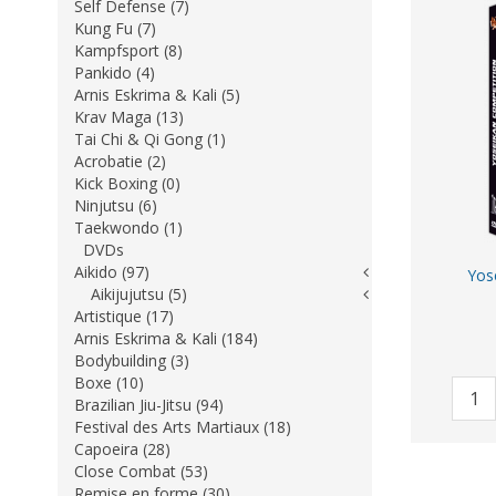
Self Defense (7)
Kung Fu (7)
Kampfsport (8)
Pankido (4)
Arnis Eskrima & Kali (5)
Krav Maga (13)
Tai Chi & Qi Gong (1)
Acrobatie (2)
Kick Boxing (0)
Ninjutsu (6)
Taekwondo (1)
DVDs
Aikido (97)
Yos
Aikijujutsu (5)
Artistique (17)
Arnis Eskrima & Kali (184)
Bodybuilding (3)
Boxe (10)
Brazilian Jiu-Jitsu (94)
Festival des Arts Martiaux (18)
Capoeira (28)
Close Combat (53)
Remise en forme (30)