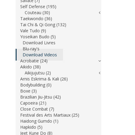
Savate (7)
Self Defense (195)
Couteau (30)
Taekwondo (36)
Tai Chi & Qi Gong (132)
Vale Tudo (9)
Yoseikan Budo (5)
Download Livres
Blu-ray's
Download Videos
Acrobatie (24)
Aikido (38)
Aikijujutsu (2)
Arnis Eskrima & Kali (26)
Bodybuilding (0)
Boxe (3)
Brazilian Jiu-Jitsu (42)
Capoeira (21)
Close Combat (7)
Festival des Arts Martiaux (25)
Haidong Gumdo (1)
Hapkido (5)
Jeet Kune Do (8)