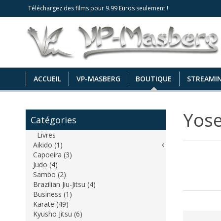
Téléchargez des films pour 9.99 Euros seulement !
ACCUEIL
VP-MASBERG
BOUTIQUE
STREAMI
Yose
Catégories
Livres
Aikido (1)
Capoeira (3)
Judo (4)
Sambo (2)
Brazilian Jiu-Jitsu (4)
Business (1)
Karate (49)
Kyusho Jitsu (6)