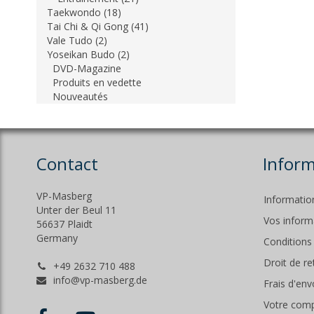
Taekwondo (18)
Tai Chi & Qi Gong (41)
Vale Tudo (2)
Yoseikan Budo (2)
DVD-Magazine
Produits en vedette
Nouveautés
Contact
Inform
VP-Masberg
Informatio
Unter der Beul 11
Vos inform
56637 Plaidt
Germany
Conditions
Droit de r
+49 2632 710 488
info@vp-masberg.de
Frais d'env
Votre com