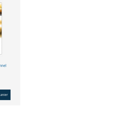
nnel
panier