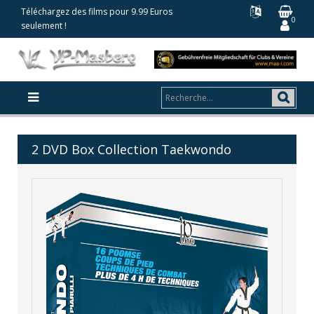
Téléchargez des films pour 9.99 Euros
0
seulement !
2 DVD Box Collection Taekwondo