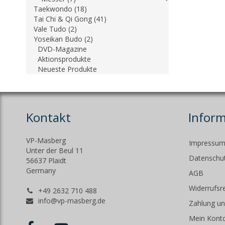
Taekwondo (18)
Tai Chi & Qi Gong (41)
Vale Tudo (2)
Yoseikan Budo (2)
DVD-Magazine
Aktionsprodukte
Neueste Produkte
Kontakt
Infor
VP-Masberg
Impressu
Unter der Beul 11
Datenschut
56637 Plaidt
Germany
AGB
Widerrufsr
+49 2632 710 488
info@vp-masberg.de
Zahlung un
Mein Kont