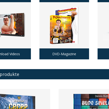
load Videos
DVD-Magazine
sprodukte