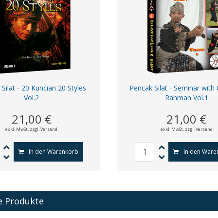
Silat - 20 Kuncian 20 Styles
Pencak Silat - Seminar with
Vol.2
Rahman Vol.1
21,00 €
21,00 €
exkl. MwSt,
zzgl. Versand
exkl. MwSt,
zzgl. Versand
In den Warenkorb
In den Ware
e Produkte