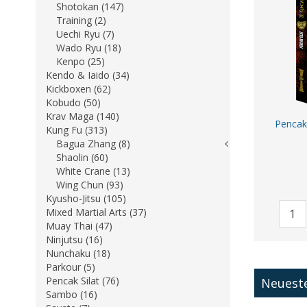
Shotokan (147)
Training (2)
Uechi Ryu (7)
Wado Ryu (18)
Kenpo (25)
Kendo & Iaido (34)
Kickboxen (62)
Kobudo (50)
Krav Maga (140)
Pencak 
Kung Fu (313)
Bagua Zhang (8)
Shaolin (60)
White Crane (13)
Wing Chun (93)
Kyusho-Jitsu (105)
Mixed Martial Arts (37)
Muay Thai (47)
Ninjutsu (16)
Nunchaku (18)
Parkour (5)
Pencak Silat (76)
Neuest
Sambo (16)