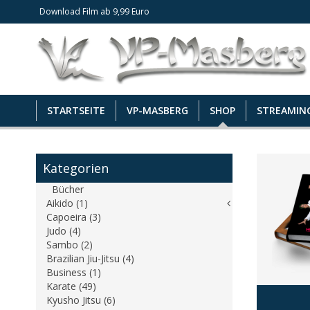
Download Film ab 9,99 Euro
STARTSEITE
VP-MASBERG
SHOP
STREAMIN
Kategorien
Bücher
Aikido (1)
Capoeira (3)
Judo (4)
Sambo (2)
Brazilian Jiu-Jitsu (4)
Business (1)
Karate (49)
Kyusho Jitsu (6)