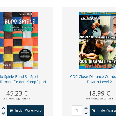
o Spiele Band 3 - Spiel-
CDC Close Distance Comba
formen für den Kampfsport
Disarm Level 2
45,23 €
18,99 €
exkl. MwSt,
zzgl. Versand
inkl. MwSt,
zzgl. Versand
In den Warenkorb
In den Ware