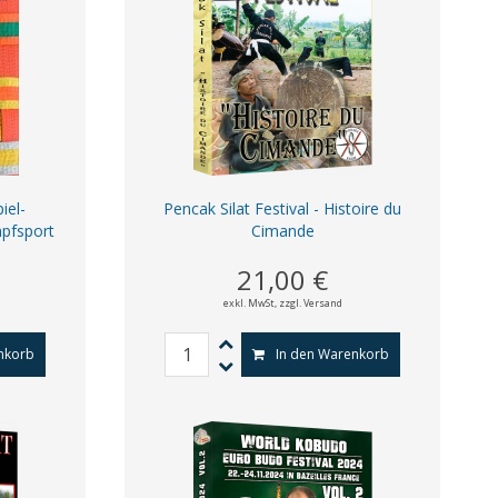
iel-
Pencak Silat Festival - Histoire du
pfsport
Cimande
21,00 €
exkl. MwSt,
zzgl. Versand
nkorb
In den Warenkorb