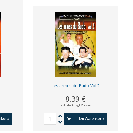
Les armes du Budo Vol.2
8,39 €
exkl. MwSt,
zzgl. Versand
nkorb
In den Warenkorb