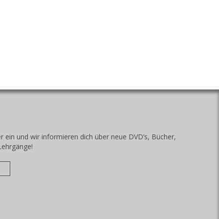
r ein und wir informieren dich über neue DVD’s, Bücher,
Lehrgänge!