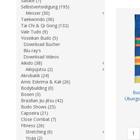
Savate (7)
Selbstverteidigung (195)
Messer (30)
Taekwondo (36)
Tai Chi & Qi Gong (132)
Vale Tudo (9)
Yoseikan Budo (5)
Download Bücher
Blu-ray's
Download Videos
Aikido (38)
Aikijujutsu (2)
Akrobatik (24)
Arnis Eskrima & Kali (26)
Bodybuilding (0)
Bud
Boxen (3)
Übungs
Brazilian Jiu-Jitsu (42)
Budo Shows (25)
Capoeira (21)
Close Combat (7)
Fitness (26)
Stretching (6)
Yoga (2)