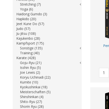
Stretching (7)
Yoga (6)
Haidong Gumdo (3)
Hapkido (20)
Jeet Kune Do (57)
Judo (57)
Ju-Jitsu (108)
Kajukenbo (28)
Kampfsport (175)
Pen
Sonstige (135)
Training (40)
Karate (428)
Goju-Ryu (21)
Isshin Ryu (5)
Joe Lewis (2)
Koryu Uchinadi (22)
Kumite (10)
Kyokushinkai (18)
Meisterschaften (5)
Shinshinkan (4)
Shito-Ryu (27)
Shorin Ryu (28)