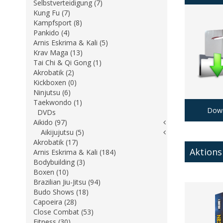
Selbstverteidigung (7)
Kung Fu (7)
Kampfsport (8)
Pankido (4)
Arnis Eskrima & Kali (5)
Krav Maga (13)
Tai Chi & Qi Gong (1)
Akrobatik (2)
Kickboxen (0)
Ninjutsu (6)
Taekwondo (1)
Down
DVDs
Aikido (97)
Aikijujutsu (5)
Akrobatik (17)
Aktion
Arnis Eskrima & Kali (184)
Bodybuilding (3)
Boxen (10)
Brazilian Jiu-Jitsu (94)
Budo Shows (18)
Capoeira (28)
Close Combat (53)
Fitness (30)