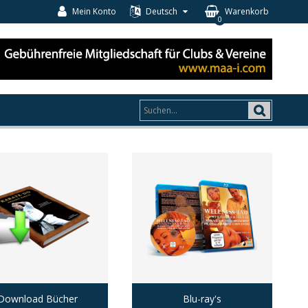
Mein Konto
Deutsch
Warenkorb
0
Download Bücher
Blu-ray's