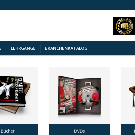
G
LEHRGÄNGE
BRANCHENKATALOG
Bücher
DVDs