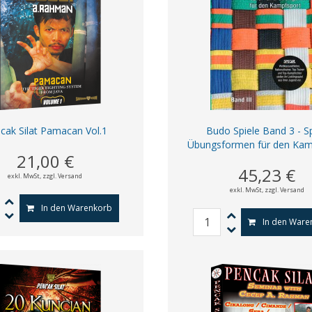
cak Silat Pamacan Vol.1
Budo Spiele Band 3 - Sp
Übungsformen für den Kam
21,00 €
45,23 €
exkl. MwSt,
zzgl. Versand
exkl. MwSt,
zzgl. Versand
In den Warenkorb
In den Ware