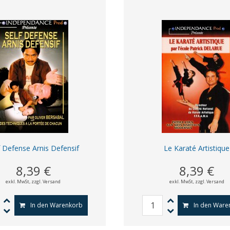
f Defense Arnis Defensif
Le Karaté Artistique
8,39 €
8,39 €
exkl. MwSt,
zzgl. Versand
exkl. MwSt,
zzgl. Versand
In den Warenkorb
In den Ware