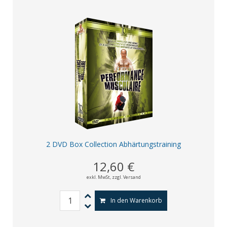
2 DVD Box Collection Abhärtungstraining
12,60 €
exkl. MwSt,
zzgl. Versand
In den Warenkorb