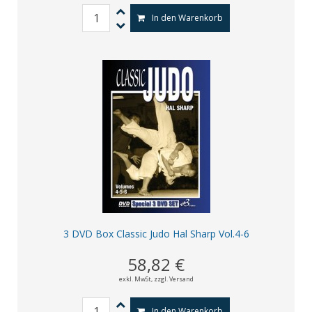
In den Warenkorb
3 DVD Box Classic Judo Hal Sharp Vol.4-6
58,82 €
exkl. MwSt,
zzgl. Versand
In den Warenkorb