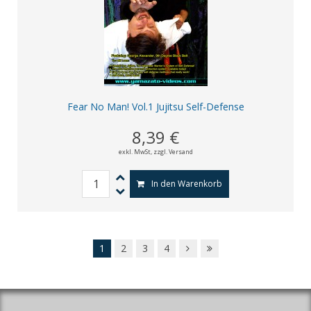
Fear No Man! Vol.1 Jujitsu Self-Defense
8,39 €
exkl. MwSt,
zzgl. Versand
In den Warenkorb
1
2
3
4