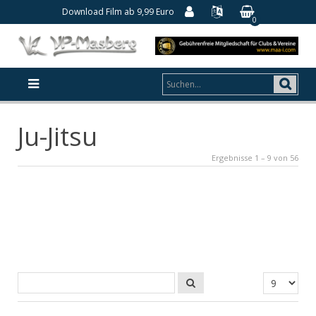
Download Film ab 9,99 Euro
0
Ju-Jitsu
Ergebnisse 1 – 9 von 56