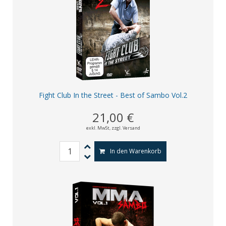
Fight Club In the Street - Best of Sambo Vol.2
21,00 €
exkl. MwSt,
zzgl. Versand
In den Warenkorb