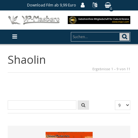
Download Film ab 9,99 Euro
0
Shaolin
Ergebnisse 1 – 9 von 11