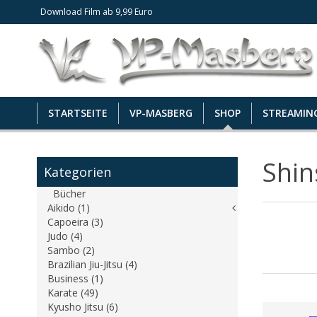
Download Film ab 9,99 Euro
STARTSEITE
VP-MASBERG
SHOP
STREAMIN
Shin
Kategorien
Bücher
Aikido (1)
Capoeira (3)
Judo (4)
Sambo (2)
Brazilian Jiu-Jitsu (4)
Business (1)
Karate (49)
Kyusho Jitsu (6)