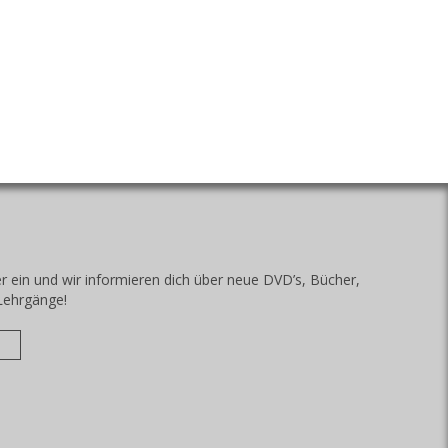
r ein und wir informieren dich über neue DVD’s, Bücher,
Lehrgänge!