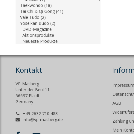
Taekwondo (18)
Tai Chi & Qi Gong (41)
Vale Tudo (2)
Yoseikan Budo (2)
DVD-Magazine
Aktionsprodukte
Neueste Produkte
Kontakt
Infor
VP-Masberg
Impressu
Unter der Beul 11
Datenschut
56637 Plaidt
Germany
AGB
Widerrufsr
+49 2632 710 488
info@vp-masberg.de
Zahlung un
Mein Kont