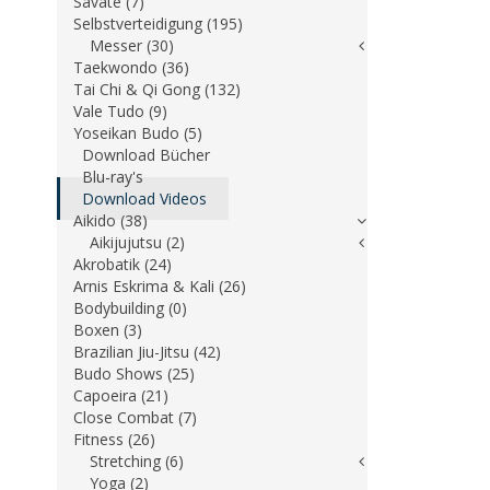
Savate (7)
Selbstverteidigung (195)
Messer (30)
Taekwondo (36)
Tai Chi & Qi Gong (132)
Vale Tudo (9)
Yoseikan Budo (5)
Download Bücher
Blu-ray's
Download Videos
Aikido (38)
Aikijujutsu (2)
Akrobatik (24)
Arnis Eskrima & Kali (26)
Bodybuilding (0)
Boxen (3)
Brazilian Jiu-Jitsu (42)
Budo Shows (25)
Capoeira (21)
Close Combat (7)
Fitness (26)
Stretching (6)
Yoga (2)