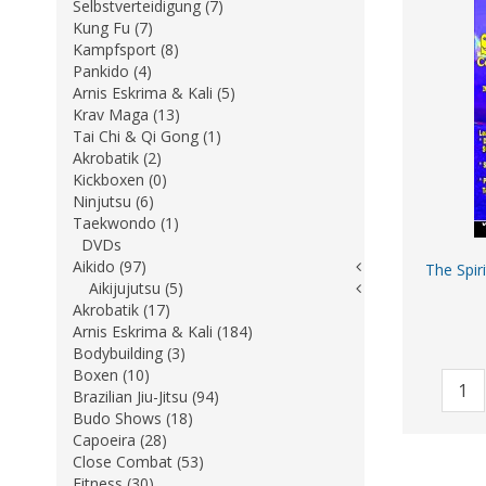
Selbstverteidigung (7)
Kung Fu (7)
Kampfsport (8)
Pankido (4)
Arnis Eskrima & Kali (5)
Krav Maga (13)
Tai Chi & Qi Gong (1)
Akrobatik (2)
Kickboxen (0)
Ninjutsu (6)
Taekwondo (1)
DVDs
Aikido (97)
The Spir
Aikijujutsu (5)
Akrobatik (17)
Arnis Eskrima & Kali (184)
Bodybuilding (3)
Boxen (10)
Brazilian Jiu-Jitsu (94)
Budo Shows (18)
Capoeira (28)
Close Combat (53)
Fitness (30)