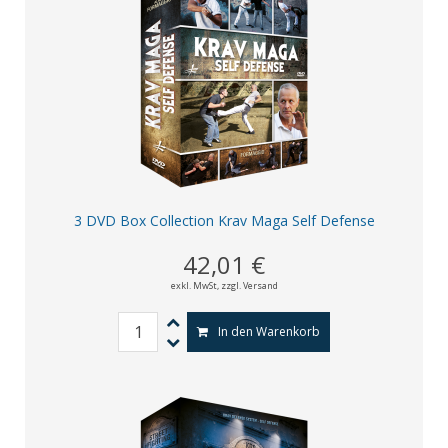
3 DVD Box Collection Krav Maga Self Defense
42,01 €
exkl. MwSt,
zzgl. Versand
In den Warenkorb