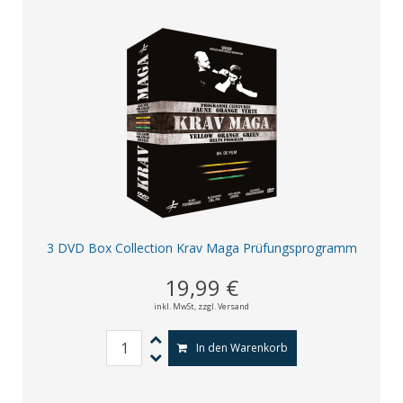
3 DVD Box Collection Krav Maga Prüfungsprogramm
19,99 €
inkl. MwSt,
zzgl. Versand
In den Warenkorb