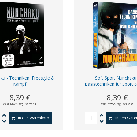
u - Techniken, Freestyle &
Soft Sport Nunchaku
Kampf
Basistechniken für Sport
8,39 €
8,39 €
exkl. MwSt,
zzgl. Versand
exkl. MwSt,
zzgl. Versand
In den Warenkorb
In den Ware