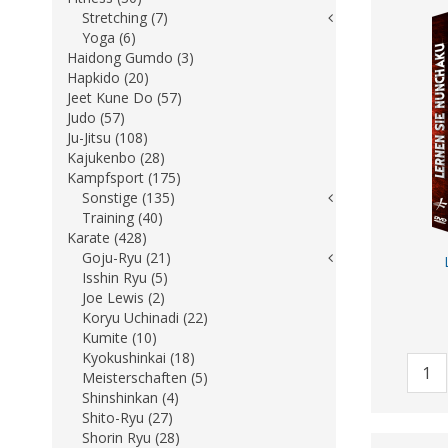
Stretching (7)
Yoga (6)
Haidong Gumdo (3)
Hapkido (20)
Jeet Kune Do (57)
Judo (57)
Ju-Jitsu (108)
Kajukenbo (28)
Kampfsport (175)
Sonstige (135)
Training (40)
Karate (428)
Goju-Ryu (21)
Isshin Ryu (5)
Joe Lewis (2)
Koryu Uchinadi (22)
Kumite (10)
Kyokushinkai (18)
Meisterschaften (5)
Shinshinkan (4)
Shito-Ryu (27)
Shorin Ryu (28)