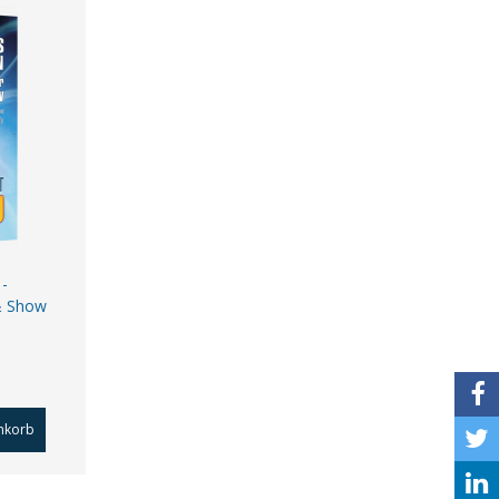
 -
 & Show
nkorb