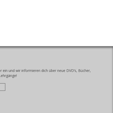
r ein und wir informieren dich über neue DVD’s, Bücher,
Lehrgänge!