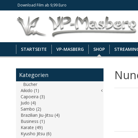
Download Film ab 9,99 Euro
STARTSEITE
VP-MASBERG
SHOP
STREAMIN
Nun
Kategorien
Bücher
Aikido (1)
Capoeira (3)
Judo (4)
Sambo (2)
Brazilian Jiu-Jitsu (4)
Business (1)
Karate (49)
Kyusho Jitsu (6)