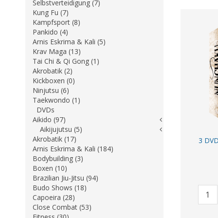
Selbstverteidigung (7)
Kung Fu (7)
Kampfsport (8)
Pankido (4)
Arnis Eskrima & Kali (5)
Krav Maga (13)
Tai Chi & Qi Gong (1)
Akrobatik (2)
Kickboxen (0)
Ninjutsu (6)
Taekwondo (1)
DVDs
Aikido (97)
Aikijujutsu (5)
Akrobatik (17)
3 DVD
Arnis Eskrima & Kali (184)
Bodybuilding (3)
Boxen (10)
Brazilian Jiu-Jitsu (94)
Budo Shows (18)
Capoeira (28)
Close Combat (53)
Fitness (30)