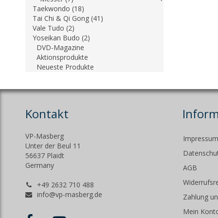
Taekwondo (18)
Tai Chi & Qi Gong (41)
Vale Tudo (2)
Yoseikan Budo (2)
DVD-Magazine
Aktionsprodukte
Neueste Produkte
Kontakt
Infor
VP-Masberg
Impressu
Unter der Beul 11
Datenschut
56637 Plaidt
Germany
AGB
Widerrufsr
+49 2632 710 488
info@vp-masberg.de
Zahlung un
Mein Kont