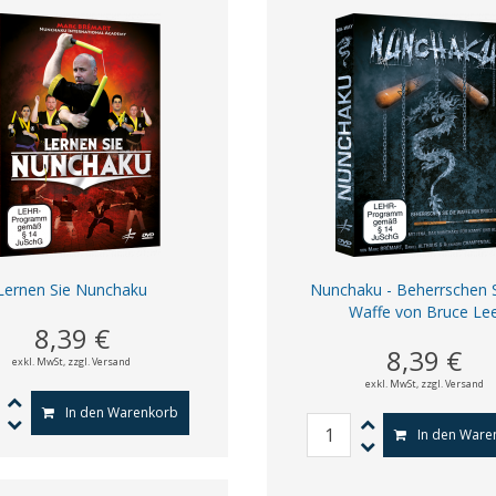
Lernen Sie Nunchaku
Nunchaku - Beherrschen S
Waffe von Bruce Le
8,39 €
8,39 €
exkl. MwSt,
zzgl. Versand
exkl. MwSt,
zzgl. Versand
In den Warenkorb
In den Ware