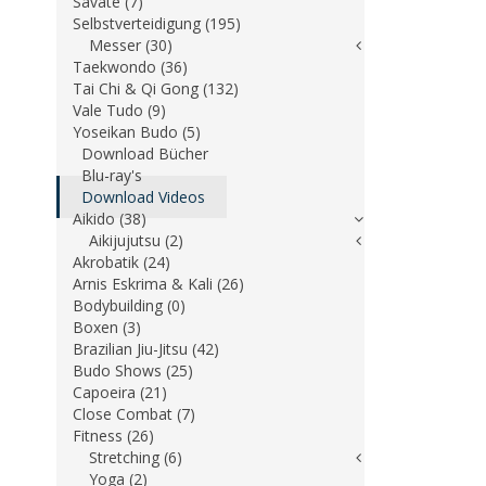
Savate (7)
Selbstverteidigung (195)
Messer (30)
Taekwondo (36)
Tai Chi & Qi Gong (132)
Vale Tudo (9)
Yoseikan Budo (5)
Download Bücher
Blu-ray's
Download Videos
Aikido (38)
Aikijujutsu (2)
Akrobatik (24)
Arnis Eskrima & Kali (26)
Bodybuilding (0)
Boxen (3)
Brazilian Jiu-Jitsu (42)
Budo Shows (25)
Capoeira (21)
Close Combat (7)
Fitness (26)
Stretching (6)
Yoga (2)