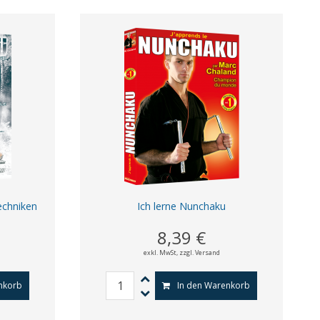
echniken
Ich lerne Nunchaku
8,39 €
exkl. MwSt,
zzgl. Versand
nkorb
In den Warenkorb