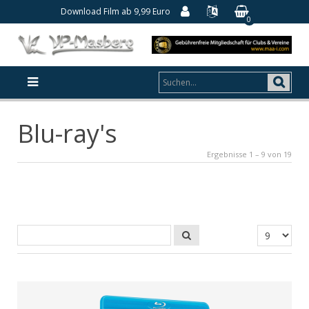
Download Film ab 9,99 Euro
0
Blu-ray's
Ergebnisse 1 – 9 von 19