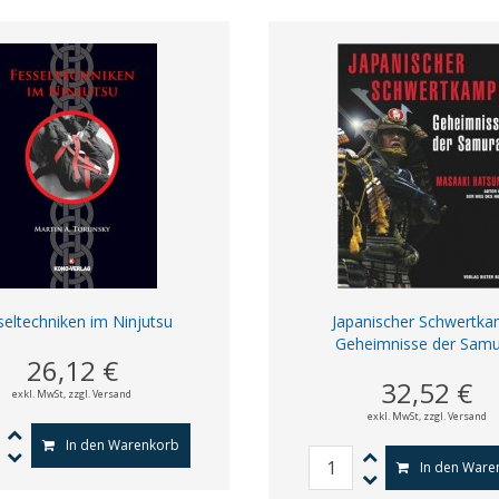
seltechniken im Ninjutsu
Japanischer Schwertka
Geheimnisse der Samu
26,12 €
32,52 €
exkl. MwSt,
zzgl. Versand
exkl. MwSt,
zzgl. Versand
In den Warenkorb
In den Ware