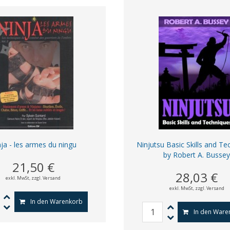
ja - les armes du ningu
Ninjutsu Basic Skills and T
by Robert A. Busse
21,50 €
28,03 €
exkl. MwSt,
zzgl. Versand
exkl. MwSt,
zzgl. Versand
In den Warenkorb
In den Ware