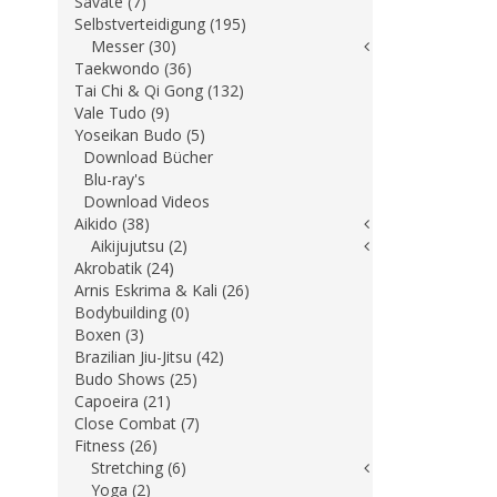
Savate (7)
Selbstverteidigung (195)
Messer (30)
Taekwondo (36)
Tai Chi & Qi Gong (132)
Vale Tudo (9)
Yoseikan Budo (5)
Download Bücher
Blu-ray's
Download Videos
Aikido (38)
Aikijujutsu (2)
Akrobatik (24)
Arnis Eskrima & Kali (26)
Bodybuilding (0)
Boxen (3)
Brazilian Jiu-Jitsu (42)
Budo Shows (25)
Capoeira (21)
Close Combat (7)
Fitness (26)
Stretching (6)
Yoga (2)