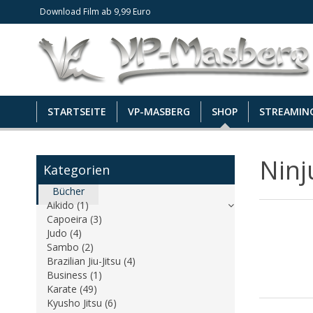
Download Film ab 9,99 Euro
STARTSEITE
VP-MASBERG
SHOP
STREAMIN
Ninj
Kategorien
Bücher
Aikido (1)
Capoeira (3)
Judo (4)
Sambo (2)
Brazilian Jiu-Jitsu (4)
Business (1)
Karate (49)
Kyusho Jitsu (6)