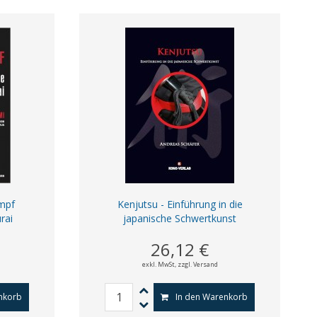
mpf
Kenjutsu - Einführung in die
rai
japanische Schwertkunst
26,12 €
exkl. MwSt,
zzgl. Versand
nkorb
In den Warenkorb