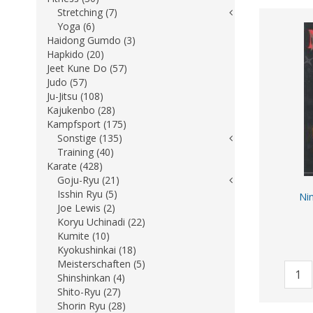
Stretching (7)
Yoga (6)
Haidong Gumdo (3)
Hapkido (20)
Jeet Kune Do (57)
Judo (57)
Ju-Jitsu (108)
Kajukenbo (28)
Kampfsport (175)
Sonstige (135)
Training (40)
Karate (428)
Goju-Ryu (21)
Isshin Ryu (5)
Nin
Joe Lewis (2)
Koryu Uchinadi (22)
Kumite (10)
Kyokushinkai (18)
Meisterschaften (5)
Shinshinkan (4)
Shito-Ryu (27)
Shorin Ryu (28)