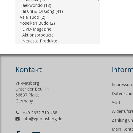
Taekwondo (18)
Tai Chi & Qi Gong (41)
Vale Tudo (2)
Yoseikan Budo (2)
DVD-Magazine
Aktionsprodukte
Neueste Produkte
Kontakt
Infor
VP-Masberg
Impressu
Unter der Beul 11
Datenschut
56637 Plaidt
Germany
AGB
Widerrufsr
+49 2632 710 488
info@vp-masberg.de
Zahlung un
Mein Kont