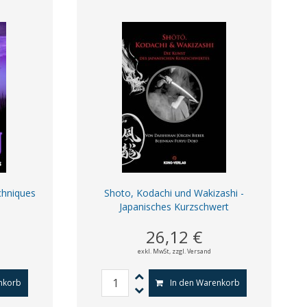
echniques
Shoto, Kodachi und Wakizashi -
y
Japanisches Kurzschwert
26,12 €
exkl. MwSt,
zzgl. Versand
nkorb
In den Warenkorb