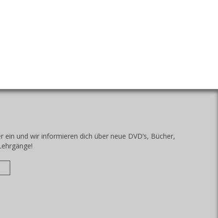
r ein und wir informieren dich über neue DVD’s, Bücher,
Lehrgänge!