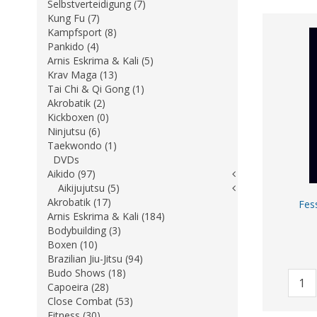
Selbstverteidigung (7)
Kung Fu (7)
Kampfsport (8)
Pankido (4)
Arnis Eskrima & Kali (5)
Krav Maga (13)
Tai Chi & Qi Gong (1)
Akrobatik (2)
Kickboxen (0)
Ninjutsu (6)
Taekwondo (1)
DVDs
Aikido (97)
Aikijujutsu (5)
Akrobatik (17)
Fes
Arnis Eskrima & Kali (184)
Bodybuilding (3)
Boxen (10)
Brazilian Jiu-Jitsu (94)
Budo Shows (18)
Capoeira (28)
Close Combat (53)
Fitness (30)