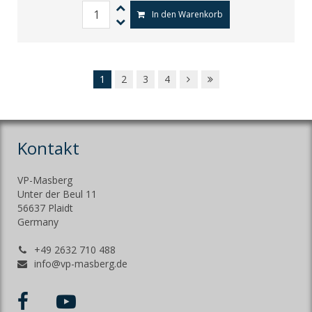
In den Warenkorb
1
2
3
4
Kontakt
VP-Masberg
Unter der Beul 11
56637 Plaidt
Germany
+49 2632 710 488
info@vp-masberg.de