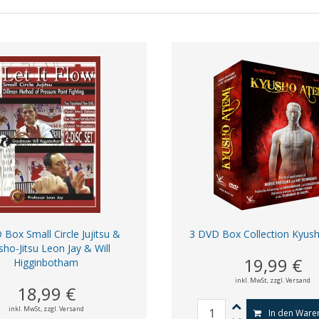
Box Small Circle Jujitsu &
3 DVD Box Collection Kyus
ho-Jitsu Leon Jay & Will
19,99 €
Higginbotham
inkl. MwSt,
zzgl. Versand
18,99 €
inkl. MwSt,
zzgl. Versand
In den Ware