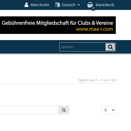
Mein Konto
Deutsch
Warenkorb
0
Ergebnisse 1 – 9 von 105