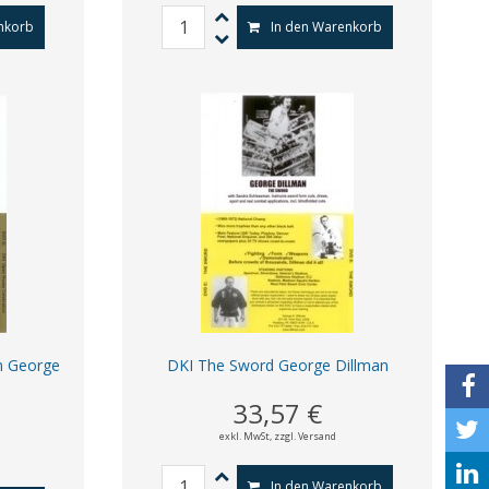
nkorb
In den Warenkorb
n George
DKI The Sword George Dillman
33,57 €
exkl. MwSt,
zzgl. Versand
In den Warenkorb