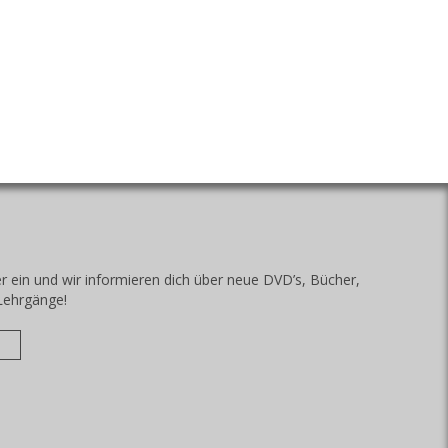
r ein und wir informieren dich über neue DVD’s, Bücher,
Lehrgänge!