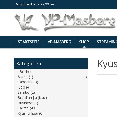
Download Film ab 9,99 Euro
STARTSEITE
VP-MASBERG
SHOP
STREAMIN
Kyus
Kategorien
Bücher
Aikido (1)
Capoeira (3)
Judo (4)
Sambo (2)
Brazilian Jiu-Jitsu (4)
Business (1)
Karate (49)
Kyusho Jitsu (6)