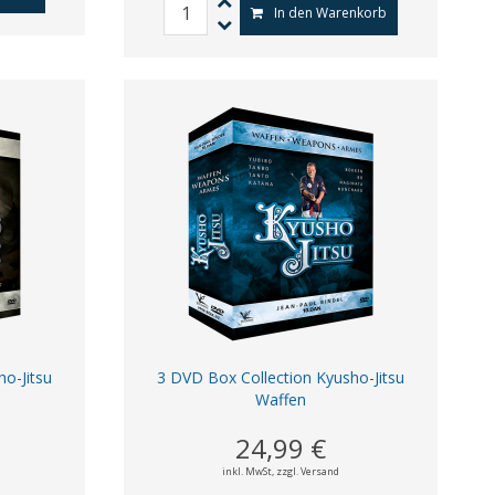
In den Warenkorb
o-Jitsu
3 DVD Box Collection Kyusho-Jitsu
Waffen
24,99 €
inkl. MwSt,
zzgl. Versand