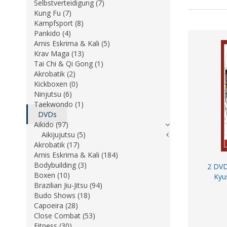
Selbstverteidigung (7)
Kung Fu (7)
Kampfsport (8)
Pankido (4)
Arnis Eskrima & Kali (5)
Krav Maga (13)
Tai Chi & Qi Gong (1)
Akrobatik (2)
Kickboxen (0)
Ninjutsu (6)
Taekwondo (1)
DVDs
Aikido (97)
Aikijujutsu (5)
Akrobatik (17)
Arnis Eskrima & Kali (184)
Bodybuilding (3)
2 DVD 
Boxen (10)
Kyus
Brazilian Jiu-Jitsu (94)
Budo Shows (18)
Capoeira (28)
Close Combat (53)
Fitness (30)