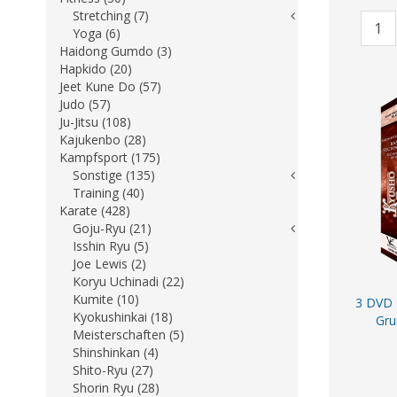
Stretching (7)
Yoga (6)
Haidong Gumdo (3)
Hapkido (20)
Jeet Kune Do (57)
Judo (57)
Ju-Jitsu (108)
Kajukenbo (28)
Kampfsport (175)
Sonstige (135)
Training (40)
Karate (428)
Goju-Ryu (21)
Isshin Ryu (5)
Joe Lewis (2)
Koryu Uchinadi (22)
Kumite (10)
3 DVD 
Kyokushinkai (18)
Gru
Meisterschaften (5)
Shinshinkan (4)
Shito-Ryu (27)
Shorin Ryu (28)