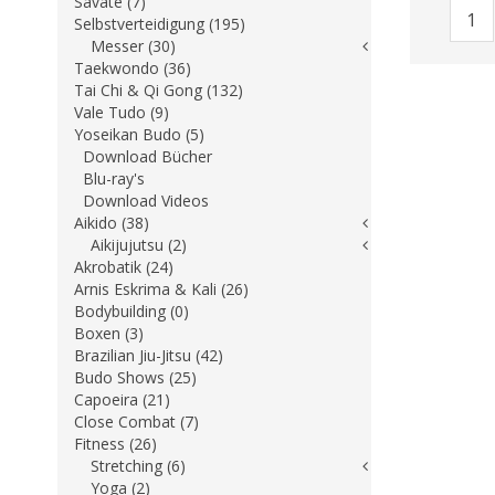
Savate (7)
Selbstverteidigung (195)
Messer (30)
Taekwondo (36)
Tai Chi & Qi Gong (132)
Vale Tudo (9)
Yoseikan Budo (5)
Download Bücher
Blu-ray's
Download Videos
Aikido (38)
Aikijujutsu (2)
Akrobatik (24)
Arnis Eskrima & Kali (26)
Bodybuilding (0)
Boxen (3)
Brazilian Jiu-Jitsu (42)
Budo Shows (25)
Capoeira (21)
Close Combat (7)
Fitness (26)
Stretching (6)
Yoga (2)