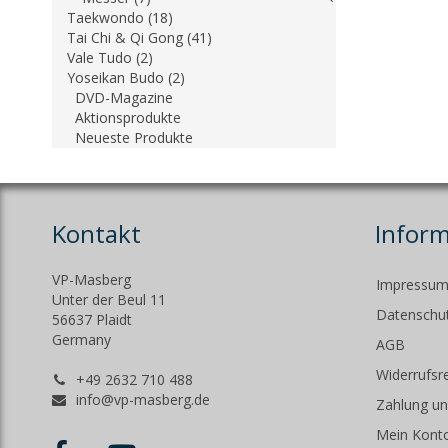
Taekwondo (18)
Tai Chi & Qi Gong (41)
Vale Tudo (2)
Yoseikan Budo (2)
DVD-Magazine
Aktionsprodukte
Neueste Produkte
Kontakt
Infor
VP-Masberg
Impressu
Unter der Beul 11
Datenschut
56637 Plaidt
Germany
AGB
Widerrufsr
+49 2632 710 488
info@vp-masberg.de
Zahlung un
Mein Kont