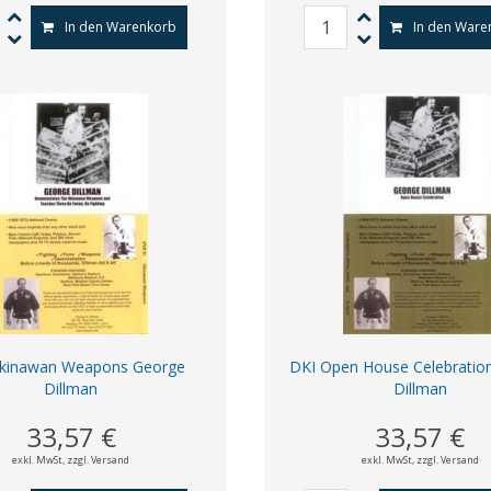
In den Warenkorb
In den Ware
kinawan Weapons George
DKI Open House Celebratio
Dillman
Dillman
33,57 €
33,57 €
exkl. MwSt,
zzgl. Versand
exkl. MwSt,
zzgl. Versand