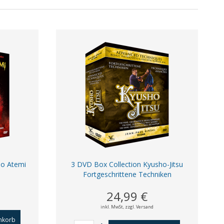
ho Atemi
3 DVD Box Collection Kyusho-Jitsu
Fortgeschrittene Techniken
24,99 €
inkl. MwSt,
zzgl. Versand
nkorb