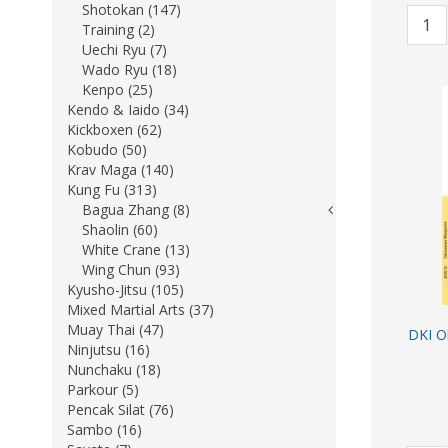
Shotokan (147)
Training (2)
Uechi Ryu (7)
Wado Ryu (18)
Kenpo (25)
Kendo & Iaido (34)
Kickboxen (62)
Kobudo (50)
Krav Maga (140)
Kung Fu (313)
Bagua Zhang (8)
Shaolin (60)
White Crane (13)
Wing Chun (93)
Kyusho-Jitsu (105)
Mixed Martial Arts (37)
Muay Thai (47)
DKI O
Ninjutsu (16)
Nunchaku (18)
Parkour (5)
Pencak Silat (76)
Sambo (16)