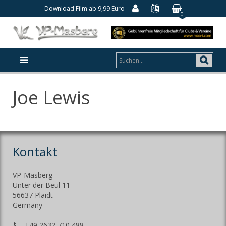
Download Film ab 9,99 Euro
0
Joe Lewis
Kontakt
VP-Masberg
Unter der Beul 11
56637 Plaidt
Germany
+49 2632 710 488