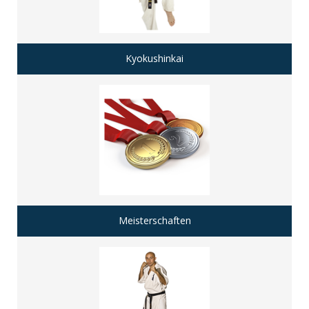
Kyokushinkai
Meisterschaften