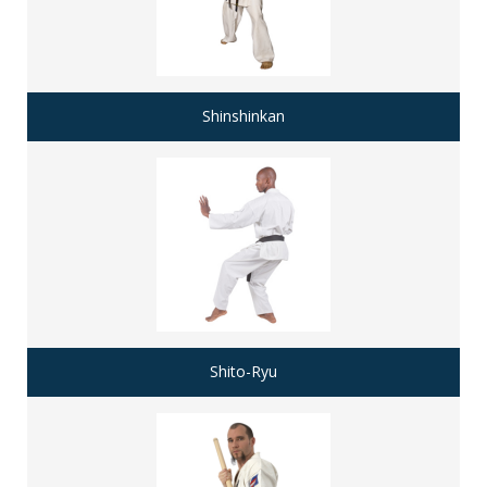
Shinshinkan
Shito-Ryu