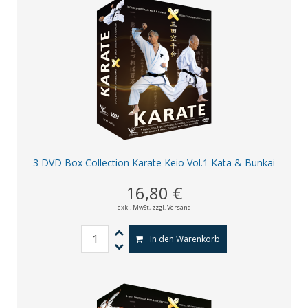
3 DVD Box Collection Karate Keio Vol.1 Kata & Bunkai
16,80 €
exkl. MwSt,
zzgl. Versand
In den Warenkorb